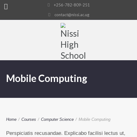
+256-782-809-251
contact@nissi.ac.ug
Mobile Computing
Home
/
Courses
/
Computer Science
/
Mobile Computing
Perspiciatis recusandae. Explicabo facilisi lectus ut,