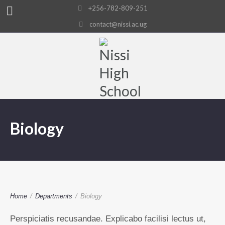
+256-782-809-251
contact@nissi.ac.ug
Biology
Home
/
Departments
/
Biology
Perspiciatis recusandae. Explicabo facilisi lectus ut,