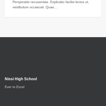
Perspiciatis recusandae. Explicabo facilisi lectus ut,
vestibulum occaecati. Quae,...
Nissi High School
Ever to Excel